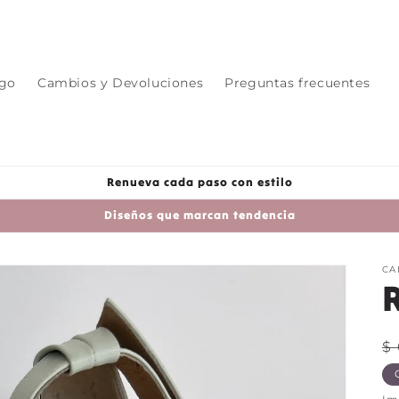
ogo
Cambios y Devoluciones
Preguntas frecuentes
Renueva cada paso con estilo
Diseños que marcan tendencia
CA
P
$
h