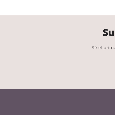
4
en
una
ventana
modal
Su
Sé el prim