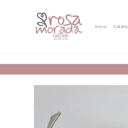
Ir
directamente
al contenido
Inicio
Catál
Ir
directamente
a la
información
del producto