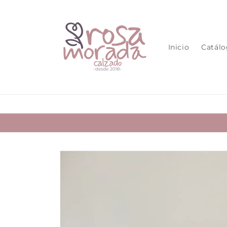
Ir
directamente
al contenido
Inicio
Catál
Ir
directamente
a la
información
del producto