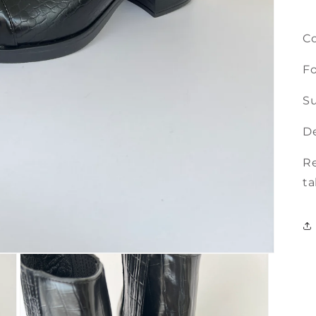
Co
Fo
Su
De
Re
ta