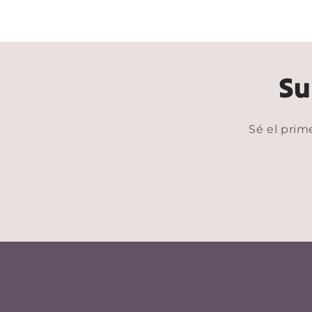
4
en
una
ventana
modal
Su
Sé el prim